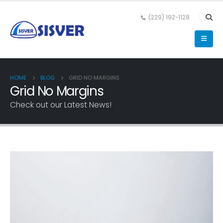
(229) 192-1128
HOME
BLOG
GRID NO MARGINS
Grid No Margins
Check out our Latest News!