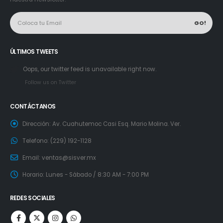
ÚLTIMOS TWEETS
Oops, our twitter feed is unavailable right now.
Follow us on Twitter
CONTÁCTANOS
Dirección:
Av. Cuahutemoc Casi Esq. Mario Molina. Ver.
Telefono:
(229) 192-1128
Email:
ventas@sisver.mx
Horario:
Lunes - Sábado / 8:30 AM - 7:00 PM
REDES SOCIALES