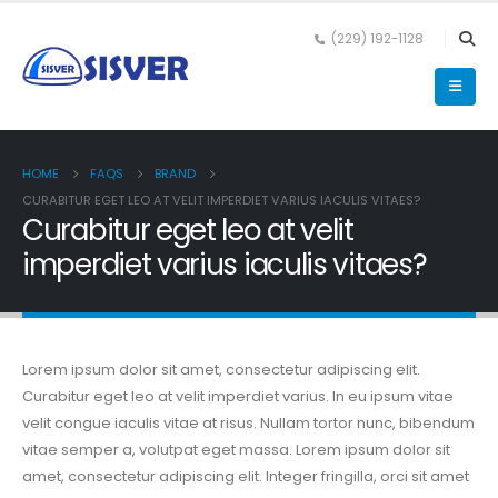
(229) 192-1128
HOME
FAQS
BRAND
CURABITUR EGET LEO AT VELIT IMPERDIET VARIUS IACULIS VITAES?
Curabitur eget leo at velit
imperdiet varius iaculis vitaes?
Lorem ipsum dolor sit amet, consectetur adipiscing elit.
Curabitur eget leo at velit imperdiet varius. In eu ipsum vitae
velit congue iaculis vitae at risus. Nullam tortor nunc, bibendum
vitae semper a, volutpat eget massa. Lorem ipsum dolor sit
amet, consectetur adipiscing elit. Integer fringilla, orci sit amet