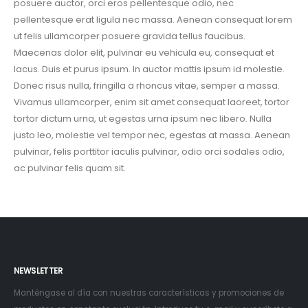
posuere auctor, orci eros pellentesque odio, nec
pellentesque erat ligula nec massa. Aenean consequat lorem
ut felis ullamcorper posuere gravida tellus faucibus.
Maecenas dolor elit, pulvinar eu vehicula eu, consequat et
lacus. Duis et purus ipsum. In auctor mattis ipsum id molestie.
Donec risus nulla, fringilla a rhoncus vitae, semper a massa.
Vivamus ullamcorper, enim sit amet consequat laoreet, tortor
tortor dictum urna, ut egestas urna ipsum nec libero. Nulla
justo leo, molestie vel tempor nec, egestas at massa. Aenean
pulvinar, felis porttitor iaculis pulvinar, odio orci sodales odio,
ac pulvinar felis quam sit.
NEWSLETTER
Manténgase al día con nuestras características y promociones de