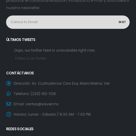
productos en constante evolución. Introduce tu e-mail y suscríbete a
nuestra newsletter.
ÚLTIMOS TWEETS
Oops, our twitter feed is unavailable right now.
Follow us on Twitter
CONTÁCTANOS
Dirección:
Av. Cuahutemoc Casi Esq. Mario Molina. Ver.
Telefono:
(229) 192-1128
Email:
ventas@sisver.mx
Horario:
Lunes - Sábado / 8:30 AM - 7:00 PM
REDES SOCIALES