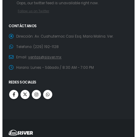
Oops, our twitter feed is unavailable right now.
Follow us on Twitter
CONTÁCTANOS
Dirección:
Av. Cuahutemoc Casi Esq. Mario Molina. Ver.
Telefono:
(229) 192-1128
Email:
ventas@sisver.mx
Horario:
Lunes - Sábado / 8:30 AM - 7:00 PM
REDES SOCIALES