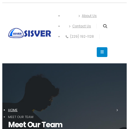
About Us
Contact Us
(229) 192-1128
HOME
MEET OUR TEAM
Meet Our Team