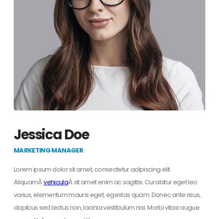
Jessica Doe
MARKETING MANAGER
Lorem ipsum dolor sit amet, consectetur adipiscing elit.
AliquamÂ
vehicula
Â sit amet enim ac sagittis. Curabitur eget leo
varius, elementum mauris eget, egestas quam. Donec ante risus,
dapibus sed lectus non, lacinia vestibulum nisi. Morbi vitae augue