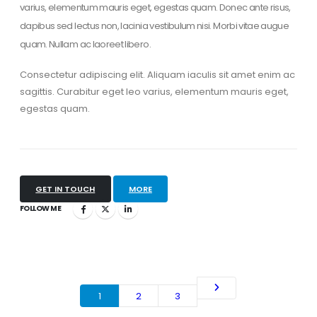
varius, elementum mauris eget, egestas quam. Donec ante risus,
dapibus sed lectus non, lacinia vestibulum nisi. Morbi vitae augue
quam. Nullam ac laoreet libero.
Consectetur adipiscing elit. Aliquam iaculis sit amet enim ac
sagittis. Curabitur eget leo varius, elementum mauris eget,
egestas quam.
GET IN TOUCH
MORE
FOLLOW ME
1
2
3