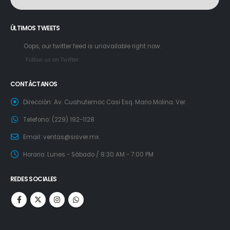
ÚLTIMOS TWEETS
Oops, our twitter feed is unavailable right now.
Follow us on Twitter
CONTÁCTANOS
Dirección:
Av. Cuahutemoc Casi Esq. Mario Molina. Ver.
Telefono:
(229) 192-1128
Email:
ventas@sisver.mx
Horario:
Lunes - Sábado / 8:30 AM - 7:00 PM
REDES SOCIALES