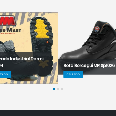
zado Industrial Darmi
04
Bota Borcegui MR Sp1026
LZADO
CALZADO