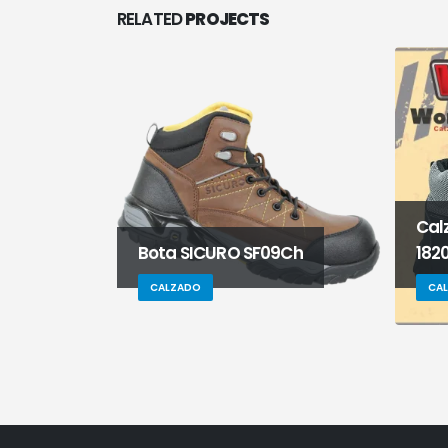
RELATED
PROJECTS
Cal
Bota SICURO SF09Ch
182
CALZADO
CA