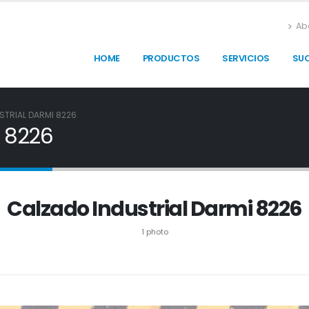
Ab
HOME
PRODUCTOS
SERVICIOS
SU
STRIAL DARMI 8226
i 8226
Calzado Industrial Darmi 8226
1 photo