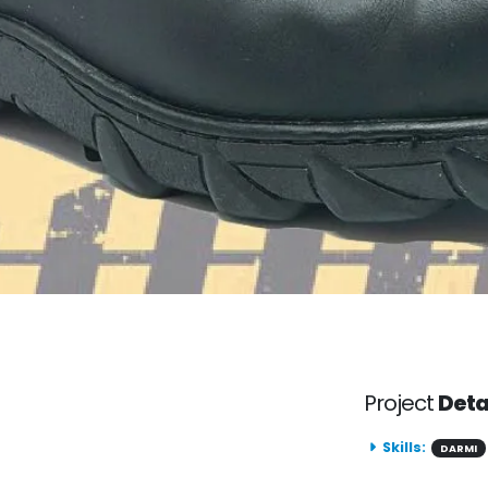
Project
Deta
Skills:
DARMI