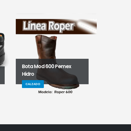
Bota Mod 600 Pemex
Calzado Gl
Hidro
Mocka
CALZADO
CALZADO