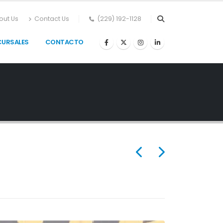
out Us
Contact Us
(229) 192-1128
CURSALES
CONTACTO