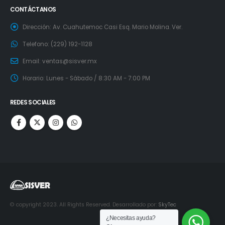
CONTÁCTANOS
Dirección:
Av. Cuahutemoc Casi Esq. Mario Molina. Ver.
Telefono:
(229) 192-1128
Email:
ventas@sisver.mx
Horario:
Lunes - Sábado / 8:30 AM - 7:00 PM
REDES SOCIALES
© copyright 2023. All Rights Reserved. Desarrollado por:
SkyTec
¿Necesitas ayuda?