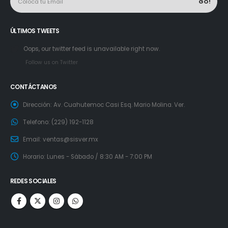
ÚLTIMOS TWEETS
Oops, our twitter feed is unavailable right now.
Follow us on Twitter
CONTÁCTANOS
Dirección:
Av. Cuahutemoc Casi Esq. Mario Molina. Ver.
Telefono:
(229) 192-1128
Email:
ventas@sisver.mx
Horario:
Lunes - Sábado / 8:30 AM - 7:00 PM
REDES SOCIALES