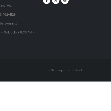
ina. Ver.
9) 192-1128
@sisver.mx
 - Sábado / 8:30 AM -
Sitemap
Contact