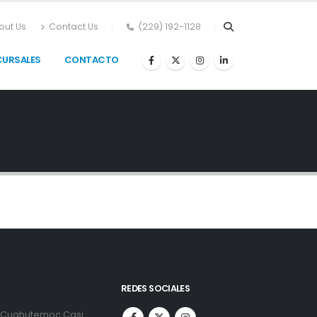
out Us
Contact Us
(229) 192-1128
CURSALES
CONTACTO
REDES SOCIALES
. Cuahutemoc Casi