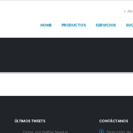
Ab
HOME
PRODUCTOS
SERVICIOS
SU
ÚLTIMOS TWEETS
CONTÁCTANOS
Oops, our twitter feed is
Dirección:
Av