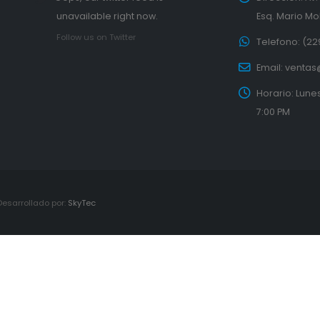
unavailable right now.
Esq. Mario Mol
Follow us on Twitter
Telefono:
(22
Email:
ventas
Horario:
Lunes
7:00 PM
Desarrollado por:
SkyTec