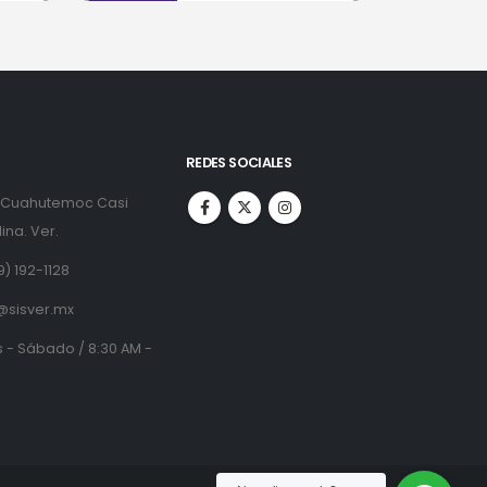
REDES SOCIALES
. Cuahutemoc Casi
ina. Ver.
9) 192-1128
@sisver.mx
 - Sábado / 8:30 AM -