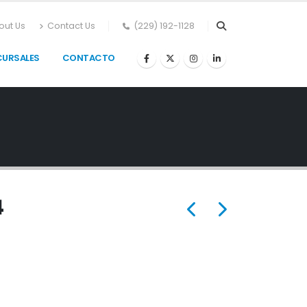
out Us
Contact Us
(229) 192-1128
CURSALES
CONTACTO
4