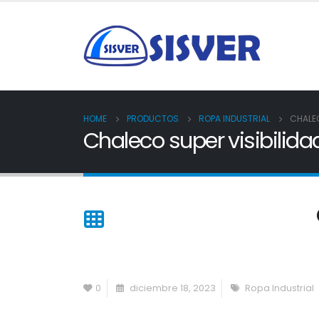
HOME
PRODUCTOS
ROPA INDUSTRIAL
CHALEC
Chaleco super visibilida
0
diciembre 18, 2023
Ropa Industrial