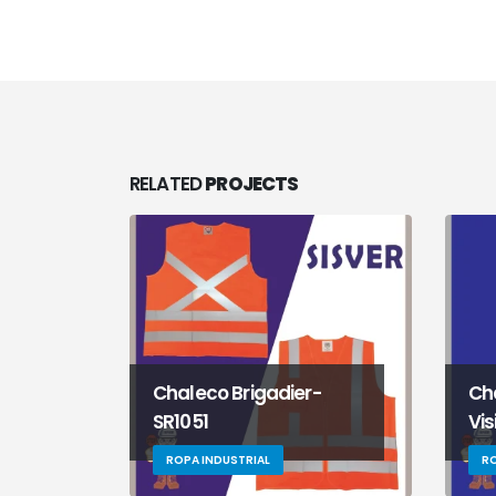
RELATED
PROJECTS
Chaleco Brigadier-
Cha
SR1051
Vis
ROPA INDUSTRIAL
RO