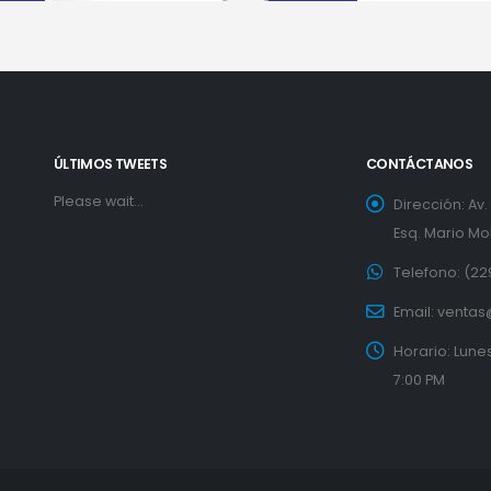
ÚLTIMOS TWEETS
CONTÁCTANOS
Please wait...
Dirección:
Av
Esq. Mario Mol
Telefono:
(22
Email:
ventas
Horario:
Lunes
7:00 PM