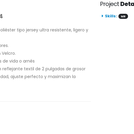
Project
Deta
4
Skills:
MR
éster tipo jersey ultra resistente, ligero y
ores.
 Velcro.
s de vida o arnés
reflejante textil de 2 pulgadas de grosor
ad, ajuste perfecto y maximizan la