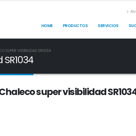
Ab
HOME
PRODUCTOS
SERVICIOS
SU
O SUPER VISIBILIDAD SR1034
d SR1034
Chaleco super visibilidad SR103