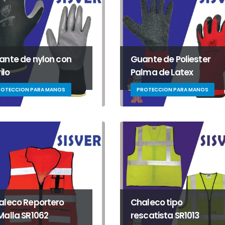
ante de nylon con
Guante de Poliester
rilo
Palma de Latex
ROTECCION PARA MANOS
PROTECCION PARA MANOS
aleco Reportero
Chaleco tipo
Malla SR1062
rescatista SR1013