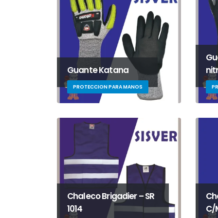
Gu
Guante Katana
nit
PROTECCION PARA MANOS
P
Chaleco Brigadier – SR
Ch
1014
C/