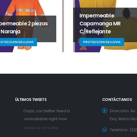
Impermeable
permeable 2 piezas
Capamanga MR
 Naranja
C/Reflejante
OTECCION DE LLUVIA
PROTECCION DE LLUVIA
ÚLTIMOS TWEETS
CONTÁCTANOS
Oops, our twitter feed is
Dirección:
Av
unavailable right now.
Esq. Mario Mol
Follow us on Twitter
Telefono:
(22