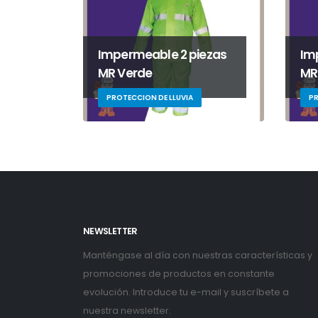
Impermeable 2 piezas
Im
MR Verde
MR
PROTECCION DE LLUVIA
PR
NEWSLETTER
Manténgase al día con nuestras características y
promociones de productos en constante
evolución. Introduce tu e-mail y suscríbete a
nuestra newsletter.