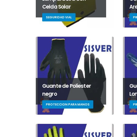
Celda Solar
Ar
SEGURIDAD VIAL
P
Guante de Poliester
Gu
negro
Lo
PROTECCION PARA MANOS
P