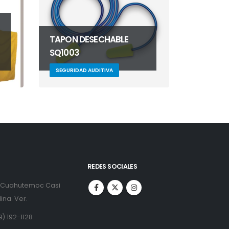
TAPON DESECHABLE
SQ1003
SEGURIDAD AUDITIVA
REDES SOCIALES
. Cuahutemoc Casi
ina. Ver.
9) 192-1128