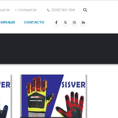
out Us
Contact Us
(229) 192-1128
CURSALES
CONTACTO