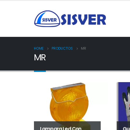
HOME
PRODUCTOS
MR
MR
Lampara Led Con
Gu