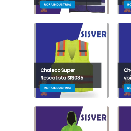
ROPA INDUSTRIAL
RO
Chaleco Super
Ch
Rescatista SR1035
vis
ROPA INDUSTRIAL
RO