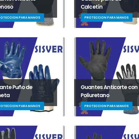
enoso
Calcetín
ROTECCION PARA MANOS
PROTECCION PARA MANOS
ante Puño de
Guantes Anticorte con
neta
Poliuretano
ROTECCION PARA MANOS
PROTECCION PARA MANOS