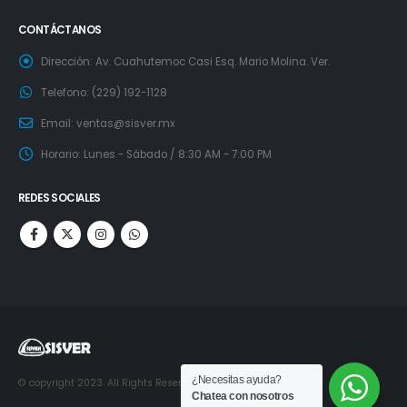
CONTÁCTANOS
Dirección:
Av. Cuahutemoc Casi Esq. Mario Molina. Ver.
Telefono:
(229) 192-1128
Email:
ventas@sisver.mx
Horario:
Lunes - Sábado / 8:30 AM - 7:00 PM
REDES SOCIALES
¿Necesitas ayuda?
© copyright 2023. All Rights Reserved. Desarrollado por:
SkyTec
Chatea con nosotros