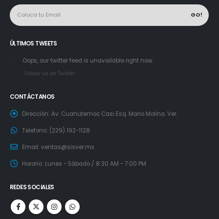
ÚLTIMOS TWEETS
Oops, our twitter feed is unavailable right now.
Follow us on Twitter
CONTÁCTANOS
Dirección:
Av. Cuahutemoc Casi Esq. Mario Molina. Ver.
Telefono:
(229) 192-1128
Email:
ventas@sisver.mx
Horario:
Lunes - Sábado / 8:30 AM - 7:00 PM
REDES SOCIALES