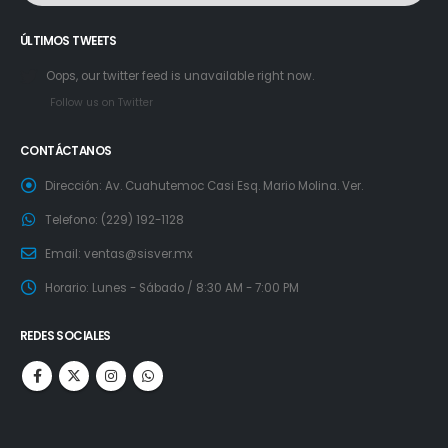
ÚLTIMOS TWEETS
Oops, our twitter feed is unavailable right now.
Follow us on Twitter
CONTÁCTANOS
Dirección:
Av. Cuahutemoc Casi Esq. Mario Molina. Ver.
Telefono:
(229) 192-1128
Email:
ventas@sisver.mx
Horario:
Lunes - Sábado / 8:30 AM - 7:00 PM
REDES SOCIALES