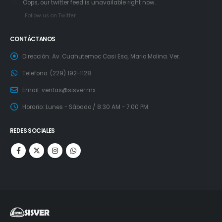
Oops, our twitter feed is unavailable right now.
Follow us on Twitter
CONTÁCTANOS
Dirección:
Av. Cuahutemoc Casi Esq. Mario Molina. Ver.
Telefono:
(229) 192-1128
Email:
ventas@sisver.mx
Horario:
Lunes - Sábado / 8:30 AM - 7:00 PM
REDES SOCIALES