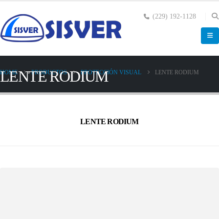
(229) 192-1128
LENTE RODIUM
HOME
PRODUCTOS
PROTECCIÓN VISUAL
LENTE RODIUM
LENTE RODIUM