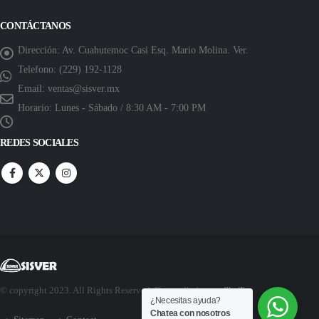
CONTÁCTANOS
Dirección:
Av. Cuahutemoc Casi Esq. Mario Molina. Ver.
Telefono:
(229) 192-1128
Email:
ventas@sisver.mx
Horario:
Lunes - Sábado / 8:30 AM - 7:00 PM
REDES SOCIALES
© copyright 2023. All Rights Reserved. Desarrollado por:
SkyTec
¿Necesitas ayuda?
Chatea con nosotros