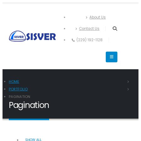
About Us
Contact Us
(229) 192-1128
HOME
PORTFOLIO
PAGINATION
Pagination
SHOW ALL