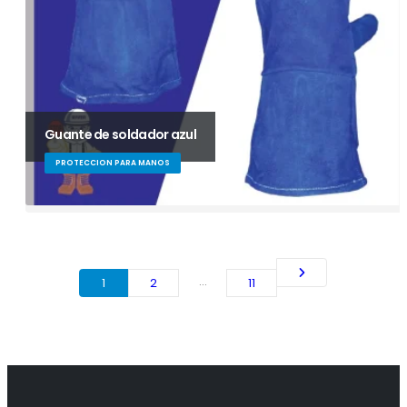
Guante de soldador azul
PROTECCION PARA MANOS
…
1
2
11