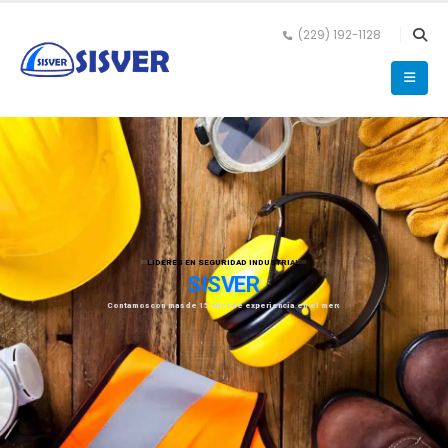
(229) 192-1128
S
E
G
U
R
I
D
A
D
I
N
D
U
S
T
R
I
A
L
C
o
n
t
a
m
o
s
c
o
n
m
a
s
d
e
1
5
a
ñ
o
s
d
e
e
x
p
e
r
i
e
n
c
i
a
e
n
e
l
m
e
r
c
a
d
o
.