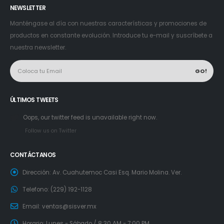
NEWSLETTER
Manténgase al día con nuestras características y promociones de
productos en constante evolución. Introduce tu e-mail y suscríbete a
nuestra newsletter.
ÚLTIMOS TWEETS
Oops, our twitter feed is unavailable right now.
Follow us on Twitter
CONTÁCTANOS
Dirección:
Av. Cuahutemoc Casi Esq. Mario Molina. Ver.
Telefono:
(229) 192-1128
Email:
ventas@sisver.mx
Horario:
Lunes - Sábado / 8:30 AM - 7:00 PM