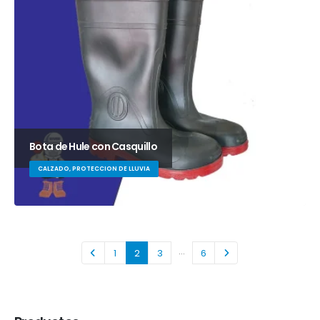
Bota de Hule con Casquillo
CALZADO, PROTECCION DE LLUVIA
…
1
2
3
6