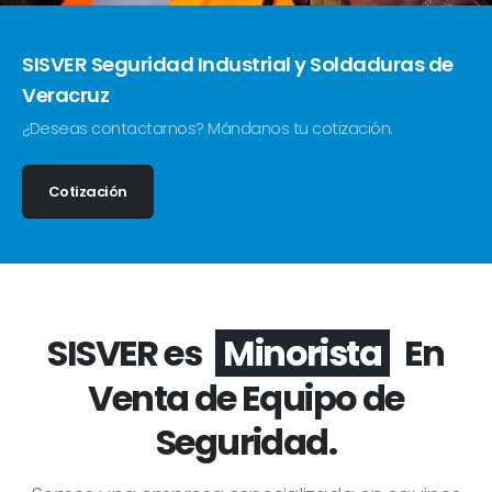
SISVER Seguridad Industrial y Soldaduras de
Veracruz
¿Deseas contactarnos? Mándanos tu cotización.
Cotización
SISVER es
Minorista
En
Venta de Equipo de
Seguridad.