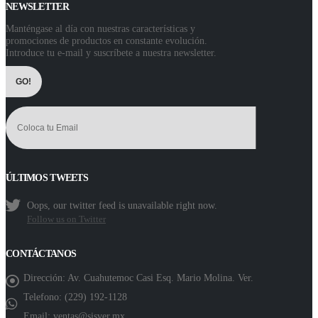
NEWSLETTER
Manténgase al día con nuestras características y
promociones de productos en constante evolución.
Introduce tu e-mail y suscríbete a nuestra newsletter.
ÚLTIMOS TWEETS
Oops, our twitter feed is unavailable right now.
Follow us on Twitter
CONTÁCTANOS
Dirección:
Av. Cuahutemoc Casi Esq. Mario Molina. Ver.
Telefono:
(229) 192-1128
Email:
ventas@sisver.mx