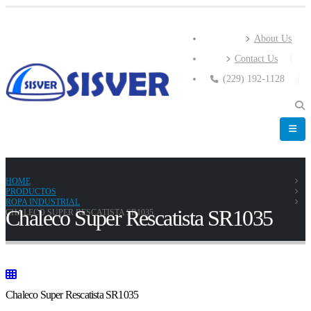
About Us
Contact Us
(229) 192-1128
HOME
PRODUCTOS
ROPA INDUSTRIAL
Chaleco Super Rescatista SR1035
CHALECO SUPER RESCATISTA SR1035
Chaleco Super Rescatista SR1035