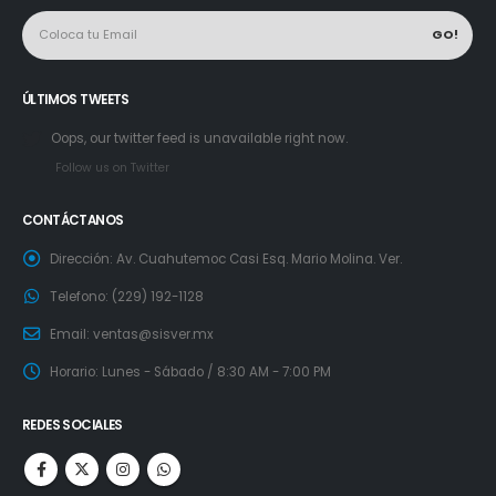
ÚLTIMOS TWEETS
Oops, our twitter feed is unavailable right now.
Follow us on Twitter
CONTÁCTANOS
Dirección:
Av. Cuahutemoc Casi Esq. Mario Molina. Ver.
Telefono:
(229) 192-1128
Email:
ventas@sisver.mx
Horario:
Lunes - Sábado / 8:30 AM - 7:00 PM
REDES SOCIALES