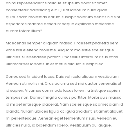
animi reprehenderit similique sit. ipsum dolor sit amet,
consectetur adipisicing elit. Qui at laborum nulla quae
quibusdam molestias earum suscipit dolorum debitis hic sint
asperiores maxime deserunt neque explicabo molestiae
autem totam illum?
Maecenas semper aliquam massa. Praesent pharetra sem
vitae nisi eleifend molestie. Aliquam molestie scelerisque
ultricies. Suspendisse potenti. Phasellus interdum risus at mi
ullamcorper lobortis. In et metus aliquet, suscipit leo.
Donec sed tincidunt lacus. Duis vehicula aliquam vestibulum.
Aenean at mollis mi. Cras ac urna sed nisi auctor venenatis ut
id sapien. Vivamus commodo lacus lorem, a tristique sapien
tempus non. Donec fringilla cursus porttitor. Morbi quis massa
id mi pellentesque placerat. Nam scelerisque sit amet diam id
blandit. Nullam ultrices ligula at ligula tincidunt, sit amet aliquet
mi pellentesque. Aenean eget fermentum risus. Aenean eu
ultricies nulla, id bibendum libero. Vestibulum dui augue,