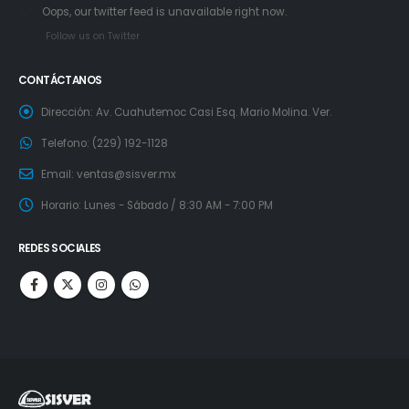
Oops, our twitter feed is unavailable right now.
Follow us on Twitter
CONTÁCTANOS
Dirección:
Av. Cuahutemoc Casi Esq. Mario Molina. Ver.
Telefono:
(229) 192-1128
Email:
ventas@sisver.mx
Horario:
Lunes - Sábado / 8:30 AM - 7:00 PM
REDES SOCIALES