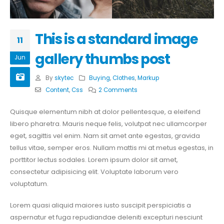
This is a standard image
11
gallery thumbs post
Jun
By
skytec
Buying
,
Clothes
,
Markup
Content
,
Css
2 Comments
Quisque elementum nibh at dolor pellentesque, a eleifend
libero pharetra. Mauris neque felis, volutpat nec ullamcorper
eget, sagittis vel enim. Nam sit amet ante egestas, gravida
tellus vitae, semper eros. Nullam mattis mi at metus egestas, in
porttitor lectus sodales. Lorem ipsum dolor sit amet,
consectetur adipisicing elit. Voluptate laborum vero
voluptatum.
Lorem quasi aliquid maiores iusto suscipit perspiciatis a
aspernatur et fuga repudiandae deleniti excepturi nesciunt