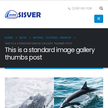
(229) 192-1128
HOME
BLOG
BUYING
,
CLOTHES
,
MARKUP
THIS IS A STANDARD IMAGE GALLERY THUMBS POST
This is a standard image gallery
thumbs post