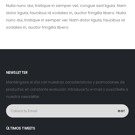
Nulla nunc dui, tristique in semper vel, congue sed ligula. Nam
dolor ligula, faucibus id sodales in, auctor fringilla libero. Nulla
nunc dui, tristique in semper vel. Nam dolor ligula, faucibus id
sodales in, auctor fringilla libero.
NEWSLETTER
Manténgase al día con nuestras características y promociones de
productos en constante evolución. Introduce tu e-mail y suscríbete a
nuestra newsletter.
ÚLTIMOS TWEETS