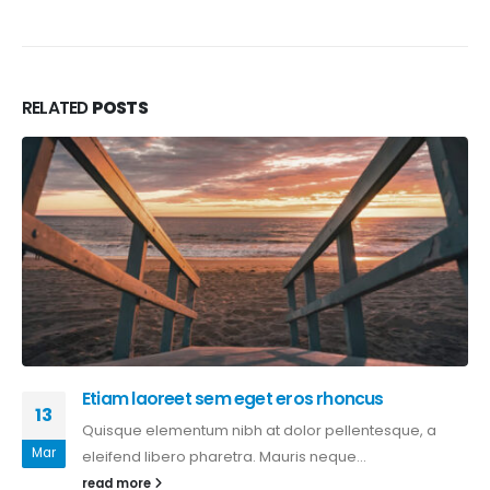
RELATED
POSTS
Etiam laoreet sem eget eros rhoncus
13
Quisque elementum nibh at dolor pellentesque, a
Mar
eleifend libero pharetra. Mauris neque...
read more