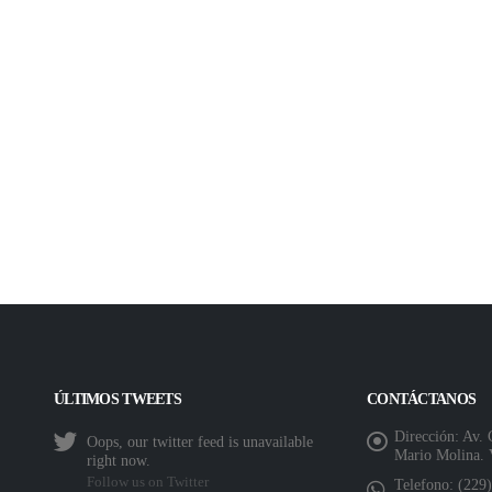
ÚLTIMOS TWEETS
CONTÁCTANOS
Dirección:
Av. 
Oops, our twitter feed is unavailable
Mario Molina. 
right now.
Follow us on Twitter
Telefono:
(229