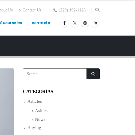
bout Us
Contact Us
(229) 192-1128
Sucursales
contacto
CATEGORÍAS
Articles
Asides
News
Buying