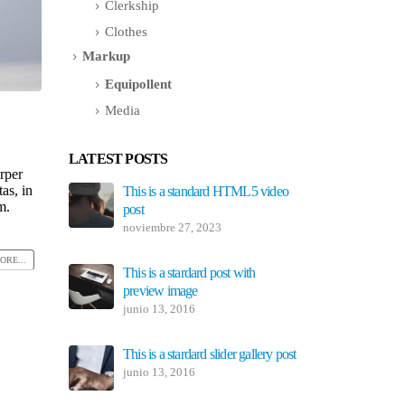
Clerkship
Clothes
Markup
Equipollent
Media
LATEST POSTS
rper
as, in
This is a standard HTML5 video
This is a 
m.
post
thumbs po
noviembre 27, 2023
junio 11,
ORE...
This is a stardard post with
This is a
preview image
post
junio 13, 2016
junio 10,
This is a stardard slider gallery post
Etiam laor
rhoncus
junio 13, 2016
mayo 13, 