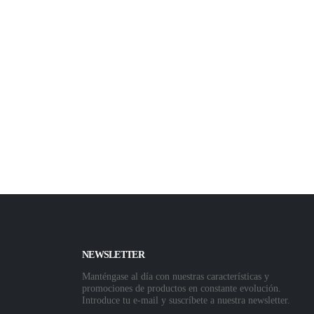
NEWSLETTER
Manténgase al día con nuestras características y
promociones de productos en constante evolución.
Introduce tu e-mail y suscríbete a nuestra newsletter.