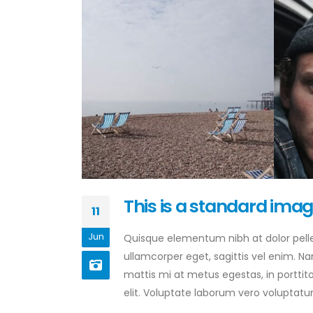
This is a standard ima
11
Jun
Quisque elementum nibh at dolor pellen
ullamcorper eget, sagittis vel enim. N
mattis mi at metus egestas, in porttit
elit. Voluptate laborum vero voluptatum