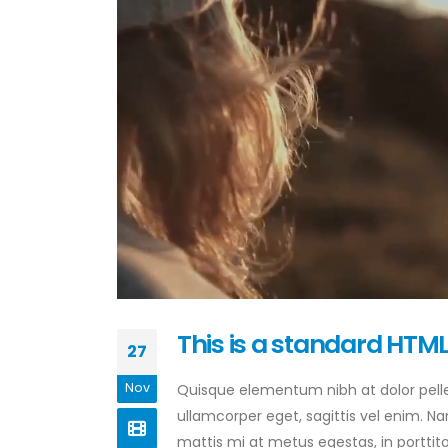
This is a standard HTML
27
Nov
Quisque elementum nibh at dolor pellen
ullamcorper eget, sagittis vel enim. N
mattis mi at metus egestas, in porttit