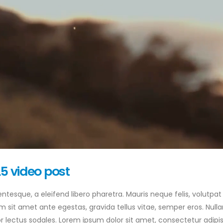
5 video post
tesque, a eleifend libero pharetra. Mauris neque felis, volutpat
am sit amet ante egestas, gravida tellus vitae, semper eros. Null
or lectus sodales. Lorem ipsum dolor sit amet, consectetur adipis