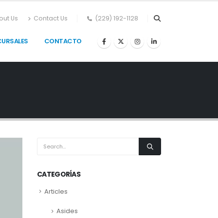
out Us
Contact Us
(229) 192-1128
CURSALES
CONTACTO
CATEGORÍAS
Articles
Asides