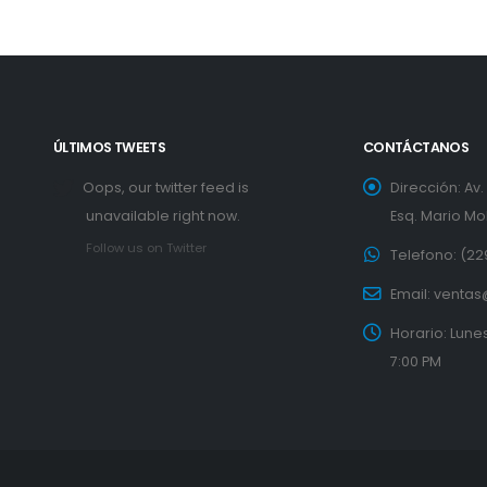
ÚLTIMOS TWEETS
CONTÁCTANOS
Oops, our twitter feed is
Dirección:
Av
unavailable right now.
Esq. Mario Mol
Follow us on Twitter
Telefono:
(22
Email:
ventas
Horario:
Lunes
7:00 PM