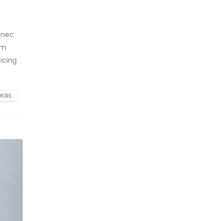
 nec
am
icing
ORE...