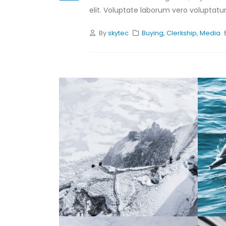
elit. Voluptate laborum vero voluptatum
By
skytec
Buying
,
Clerkship
,
Media