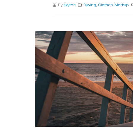
By
skytec
Buying
,
Clothes
,
Markup