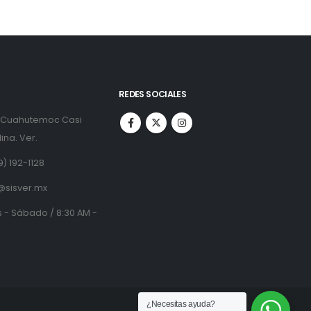
REDES SOCIALES
. Cuahutemoc Casi
ina. Ver.
9) 192-1128
@sisver.mx
 - Sábado / 8:30 AM -
¿Necesitas ayuda?