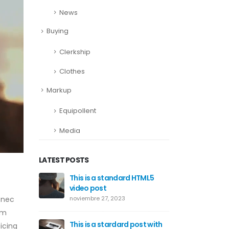
News
Buying
Clerkship
Clothes
Markup
Equipollent
Media
LATEST POSTS
This is a standard HTML5
This is 
video post
gallery
noviembre 27, 2023
junio 11, 2
 nec
am
This is a stardard post with
This is 
icing