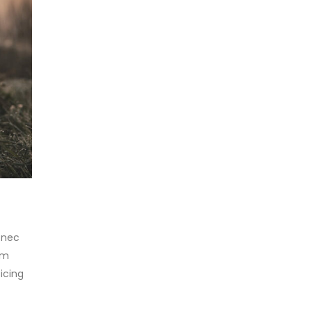
 nec
am
icing