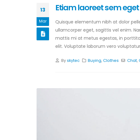
Etiam laoreet sem eget
13
Mar
Quisque elementum nibh at dolor pellen
ullamcorper eget, sagittis vel enim. N
mattis mi at metus egestas, in porttit
elit. Voluptate laborum vero voluptatum
By
skytec
Buying
,
Clothes
Chat
,