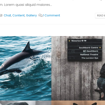
. Lorem quasi aliquid maiores...
Chat
,
Content
,
Gallery
1 Comment
READ M