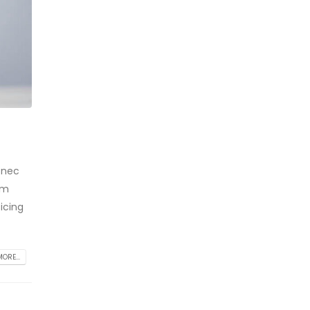
 nec
am
icing
ORE...