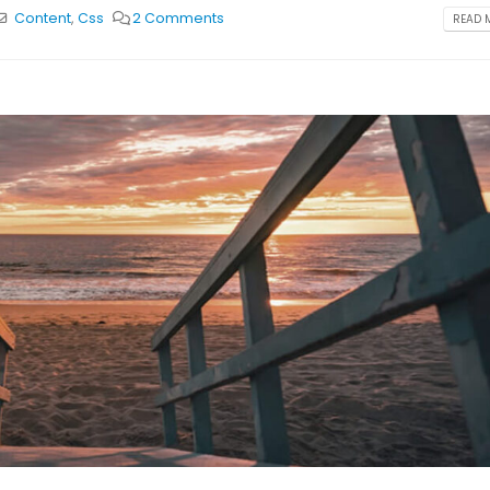
Content
,
Css
2 Comments
READ M