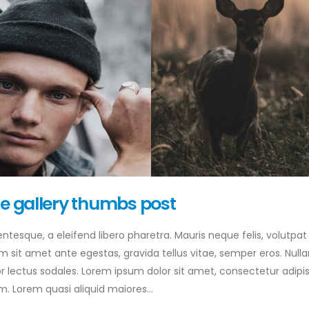
ge gallery thumbs post
tesque, a eleifend libero pharetra. Mauris neque felis, volutpat
am sit amet ante egestas, gravida tellus vitae, semper eros. Null
or lectus sodales. Lorem ipsum dolor sit amet, consectetur adipis
. Lorem quasi aliquid maiores...