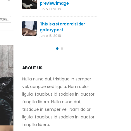
preview image
embedde
junio 13, 2016
junio 10, 
ORE...
This is a stardard slider
Etiam la
gallery post
rhoncus
junio 13, 2016
mayo 13, 
ABOUT US
Nulla nunc dui, tristique in semper
vel, congue sed ligula. Nam dolor
ligula, faucibus id sodales in, auctor
fringilla libero. Nulla nunc dui,
tristique in semper vel. Nam dolor
ligula, faucibus id sodales in, auctor
fringilla libero.