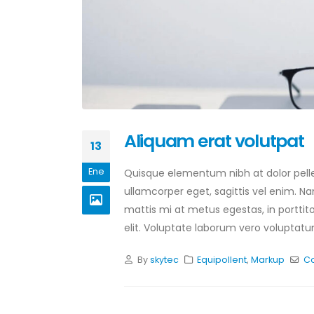
Aliquam erat volutpat
13
Ene
Quisque elementum nibh at dolor pellen
ullamcorper eget, sagittis vel enim. N
mattis mi at metus egestas, in porttit
elit. Voluptate laborum vero voluptatum
By
skytec
Equipollent
,
Markup
Co