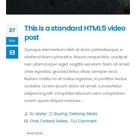
This is a standard HTML5 video
27
post
Nov
Quisque elementum nibh at dolor pellentesque, a
eleifend libero pharetra. Mauris neque felis, volutpat
nec ullamcorper eget, sagittis vel enim. Nam sit amet
ante egestas, gravida tellus vitae, semper eros.
Nullam mattis mi at metus egestas, in porttitor lectus
sodales. Lorem ipsum dolor sit amet, consectetur
adipisicing elit. Voluptate laborum vero voluptatum.
Lorem quasi aliquid maiores...
By
skytec
Buying
,
Clerkship
,
Media
Chat
,
Content
,
Gallery
1 Comment
READ MORE...