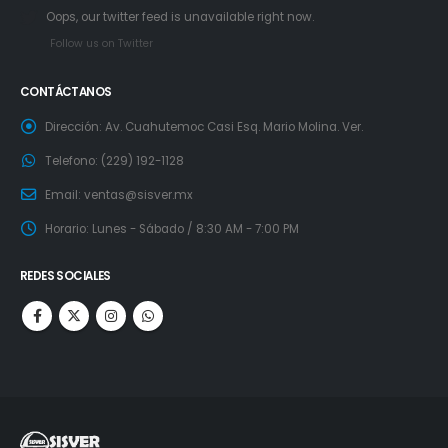
Oops, our twitter feed is unavailable right now.
Follow us on Twitter
CONTÁCTANOS
Dirección:
Av. Cuahutemoc Casi Esq. Mario Molina. Ver.
Telefono:
(229) 192-1128
Email:
ventas@sisver.mx
Horario:
Lunes - Sábado / 8:30 AM - 7:00 PM
REDES SOCIALES