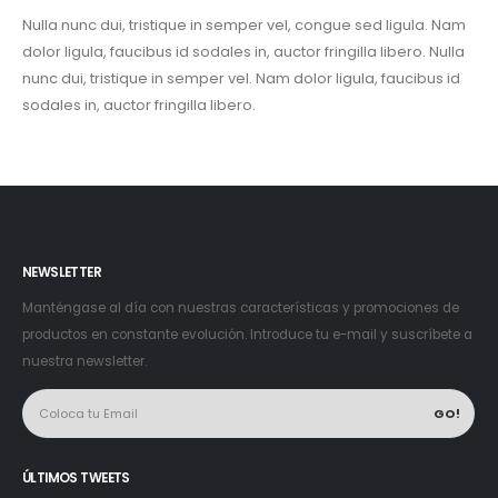
Nulla nunc dui, tristique in semper vel, congue sed ligula. Nam
dolor ligula, faucibus id sodales in, auctor fringilla libero. Nulla
nunc dui, tristique in semper vel. Nam dolor ligula, faucibus id
sodales in, auctor fringilla libero.
NEWSLETTER
Manténgase al día con nuestras características y promociones de
productos en constante evolución. Introduce tu e-mail y suscríbete a
nuestra newsletter.
ÚLTIMOS TWEETS