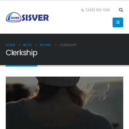
(229) 192-1128
HOME
BLOG
BUYING
CLERKSHIP
Clerkship