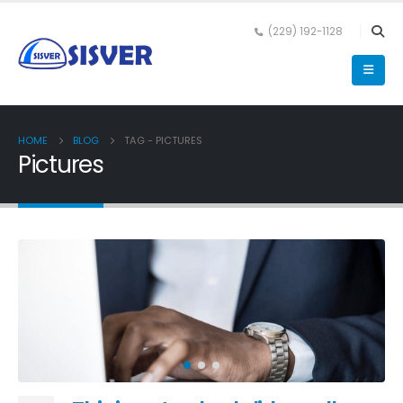
(229) 192-1128
HOME
BLOG
TAG -
PICTURES
Pictures