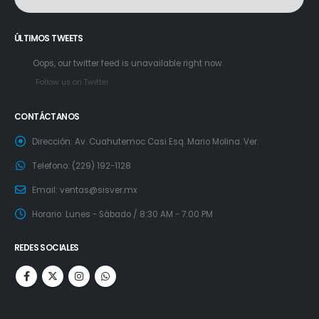
ÚLTIMOS TWEETS
Oops, our twitter feed is unavailable right now.
Follow us on Twitter
CONTÁCTANOS
Dirección:
Av. Cuahutemoc Casi Esq. Mario Molina. Ver.
Telefono:
(229) 192-1128
Email:
ventas@sisver.mx
Horario:
Lunes - Sábado / 8:30 AM - 7:00 PM
REDES SOCIALES