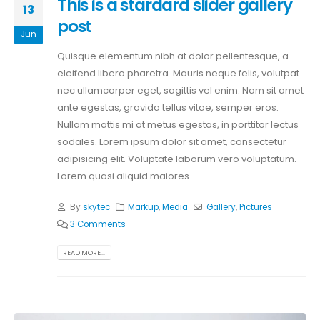
This is a stardard slider gallery
13
post
Jun
Quisque elementum nibh at dolor pellentesque, a
eleifend libero pharetra. Mauris neque felis, volutpat
nec ullamcorper eget, sagittis vel enim. Nam sit amet
ante egestas, gravida tellus vitae, semper eros.
Nullam mattis mi at metus egestas, in porttitor lectus
sodales. Lorem ipsum dolor sit amet, consectetur
adipisicing elit. Voluptate laborum vero voluptatum.
Lorem quasi aliquid maiores...
By
skytec
Markup
,
Media
Gallery
,
Pictures
3 Comments
READ MORE...