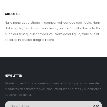
ABOUT US
Nulla nunc dui, tristique in semper vel, congue sed ligula. Nam
dolor ligula, faucibus id sodales in, auctor fringilla libero. Nulla
nunc dui, tristique in semper vel. Nam dolor ligula, faucibus id
sodales in, auctor fringilla libero.
NEWSLETTER
Manténgase al día con nuestras características y promociones de
productos en constante evolución. Introduce tu e-mail y suscríbete a
nuestra newsletter.